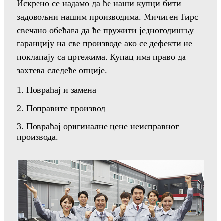
Искрено се надамо да ће наши купци бити
задовољни нашим производима. Мичиген Гирс
свечано обећава да ће пружити једногодишњу
гаранцију на све производе ако се дефекти не
поклапају са цртежима. Купац има право да
захтева следеће опције.
1. Повраћај и замена
2. Поправите производ
3. Повраћај оригиналне цене неисправног
производа.