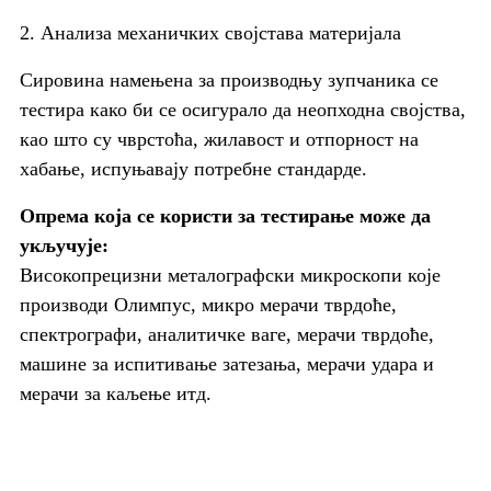
2. Анализа механичких својстава материјала
Сировина намењена за производњу зупчаника се
тестира како би се осигурало да неопходна својства,
као што су чврстоћа, жилавост и отпорност на
хабање, испуњавају потребне стандарде.
Опрема која се користи за тестирање може да
укључује:
Високопрецизни металографски микроскопи које
производи Олимпус, микро мерачи тврдоће,
спектрографи, аналитичке ваге, мерачи тврдоће,
машине за испитивање затезања, мерачи удара и
мерачи за каљење итд.