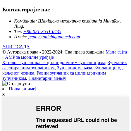
Контактирајте нас
Компанија:
Шангајска механичка компанија Мичиген,
Лтд.
Тел:
+86-021-3531-0435
Имејл:
penny@michiganmech.com
УПИТ САДА
© Ауторска права - 2022-2024: Сва права задржана.
Мапа сајта
-
AMP за мобилне уређаје
Каталог зупчаника са цилиндричним зупчаницима
,
Зупчаник
са спиралним зупчаником
,
Зупчаник мењача
,
Зупчаници од
каљеног челика
,
Равни зупчаник са цилиндричним
зупчаником
,
Планетарни мењач
,
Пошаљи имејл
x