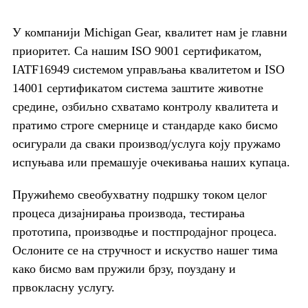
У компанији Michigan Gear, квалитет нам је главни
приоритет. Са нашим ISO 9001 сертификатом,
IATF16949 системом управљања квалитетом и ISO
14001 сертификатом система заштите животне
средине, озбиљно схватамо контролу квалитета и
пратимо строге смернице и стандарде како бисмо
осигурали да сваки производ/услуга коју пружамо
испуњава или премашује очекивања наших купаца.
Пружићемо свеобухватну подршку током целог
процеса дизајнирања производа, тестирања
прототипа, производње и постпродајног процеса.
Ослоните се на стручност и искуство нашег тима
како бисмо вам пружили брзу, поуздану и
првокласну услугу.