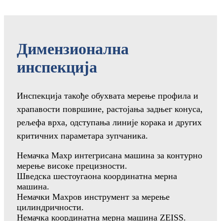
Димензионална
инспекција
Инспекција такође обухвата мерење профила и
храпавости површине, растојања задњег конуса,
рељефа врха, одступања линије корака и других
критичних параметара зупчаника.
Немачка Махр интегрисана машина за контурно
мерење високе прецизности.
Шведска шестоугаона координатна мерна
машина.
Немачки Махров инструмент за мерење
цилиндричности.
Немачка координатна мерна машина ZEISS.