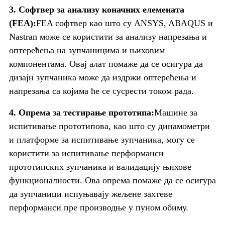
3. Софтвер за анализу коначних елемената
(FEA):
FEA софтвер као што су ANSYS, ABAQUS и
Nastran може се користити за анализу напрезања и
оптерећења на зупчаницима и њиховим
компонентама. Овај алат помаже да се осигура да
дизајн зупчаника може да издржи оптерећења и
напрезања са којима ће се сусрести током рада.
4. Опрема за тестирање прототипа:
Машине за
испитивање прототипова, као што су динамометри
и платформе за испитивање зупчаника, могу се
користити за испитивање перформанси
прототипских зупчаника и валидацију њихове
функционалности. Ова опрема помаже да се осигура
да зупчаници испуњавају жељене захтеве
перформанси пре производње у пуном обиму.