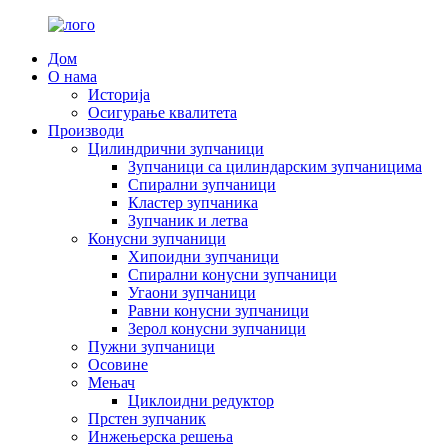
Дом
О нама
Историја
Осигурање квалитета
Производи
Цилиндрични зупчаници
Зупчаници са цилиндарским зупчаницима
Спирални зупчаници
Кластер зупчаника
Зупчаник и летва
Конусни зупчаници
Хипоидни зупчаници
Спирални конусни зупчаници
Угаони зупчаници
Равни конусни зупчаници
Зерол конусни зупчаници
Пужни зупчаници
Осовине
Мењач
Циклоидни редуктор
Прстен зупчаник
Инжењерска решења