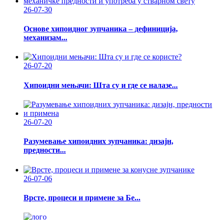
26-07-30
Основе хипоидног зупчаника – дефиниција,
механизам...
26-07-20
Хипоидни мењачи: Шта су и где се налазе...
26-07-20
Разумевање хипоидних зупчаника: дизајн,
предности...
26-07-06
Врсте, процеси и примене за Бе...