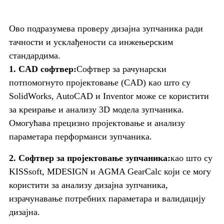
Ово подразумева проверу дизајна зупчаника ради
тачности и усклађености са инжењерским
стандардима.
1. CAD софтвер:
Софтвер за рачунарски
потпомогнуто пројектовање (CAD) као што су
SolidWorks, AutoCAD и Inventor може се користити
за креирање и анализу 3D модела зупчаника.
Омогућава прецизно пројектовање и анализу
параметара перформанси зупчаника.
2. Софтвер за пројектовање зупчаника:
као што су
KISSsoft, MDESIGN и AGMA GearCalc који се могу
користити за анализу дизајна зупчаника,
израчунавање потребних параметара и валидацију
дизајна.