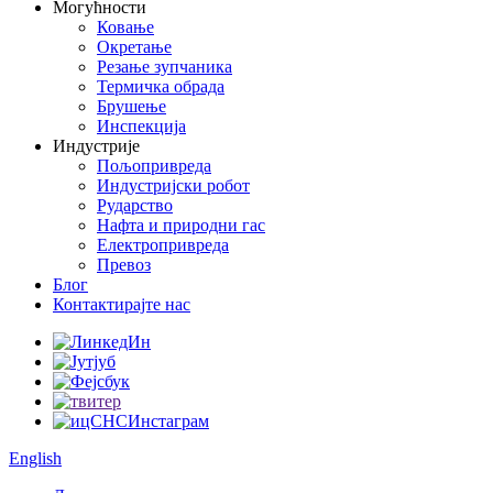
Могућности
Ковање
Окретање
Резање зупчаника
Термичка обрада
Брушење
Инспекција
Индустрије
Пољопривреда
Индустријски робот
Рударство
Нафта и природни гас
Електропривреда
Превоз
Блог
Контактирајте нас
English