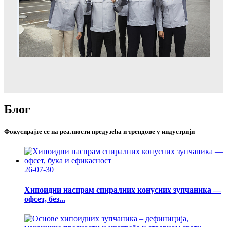
Блог
Фокусирајте се на реалности предузећа и трендове у индустрији
26-07-30
Хипоидни наспрам спиралних конусних зупчаника —
офсет, без...