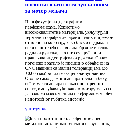
погонско вратило са зупчаником
за мотор мењача
Наш фокус је на дуготрајним
перформансама. Користимо
висококвалитетне материјале, укључујући
термички обрађен легирани челик и премазе
отпорне на корозију, како бисмо издржали
велика оптерећења, велике брзине и тешка
радна окружења, као што су врућа или
прашњава индустријска окружења. Свако
погонско вратило је прецизно обрађено на
CNC машини са малим толеранцијама (до
±0,005 мм) за глатко зацепање зупчаника.
Ово не само да минимизира трење и буку,
већ и максимизира ефикасност преноса
снаге, омогућавајући вашем мотору мењача
да ради са максималним перформансама без
непотребног губитка енергије.
упит
детаљ