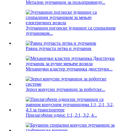
Метални зупчаници за пољопривреду...
Зупчаници погонске јединице са спиралним
зупчаником...
Равна зупчаста летва и зупчаник
Механички кластер зупчаника двоструки...
Зерол конусни зупчаници за роботске...
Прилагођени однос 1:1, 2:1, 3:2, 4...