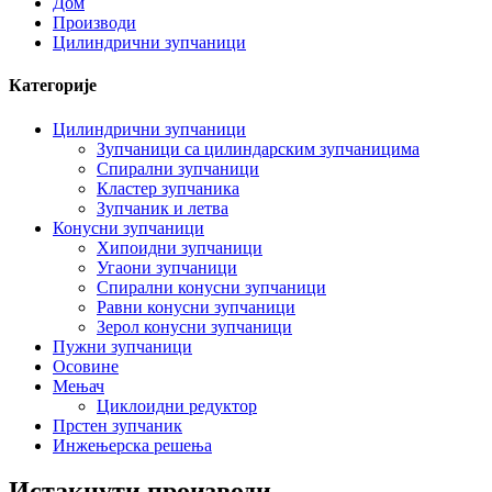
Дом
Производи
Цилиндрични зупчаници
Категорије
Цилиндрични зупчаници
Зупчаници са цилиндарским зупчаницима
Спирални зупчаници
Кластер зупчаника
Зупчаник и летва
Конусни зупчаници
Хипоидни зупчаници
Угаони зупчаници
Спирални конусни зупчаници
Равни конусни зупчаници
Зерол конусни зупчаници
Пужни зупчаници
Осовине
Мењач
Циклоидни редуктор
Прстен зупчаник
Инжењерска решења
Истакнути производи