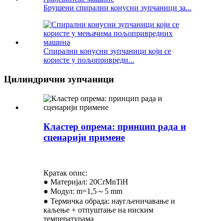
Брушени спирални конусни зупчаници за...
Спирални конусни зупчаници који се
користе у пољопривреди...
Цилиндрични зупчаници
Кластер опрема: принцип рада и
сценарији примене
Кратак опис:
● Материјал: 20CrMnTiH
● Модул: m=1,5～5 mm
● Термичка обрада: наугљеничавање и
каљење + отпуштање на ниским
температурама