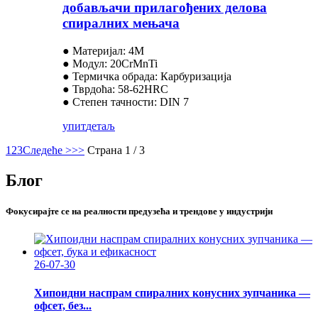
добављачи прилагођених делова
спиралних мењача
● Материјал: 4M
● Модул: 20CrMnTi
● Термичка обрада: Карбуризација
● Тврдоћа: 58-62HRC
● Степен тачности: DIN 7
упит
детаљ
1
2
3
Следеће >
>>
Страна 1 / 3
Блог
Фокусирајте се на реалности предузећа и трендове у индустрији
26-07-30
Хипоидни наспрам спиралних конусних зупчаника —
офсет, без...