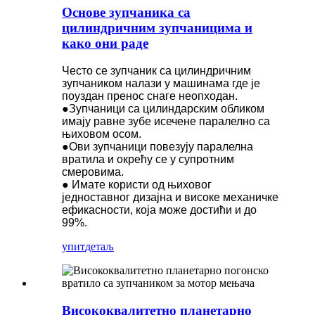
Основе зупчаника са
цилиндричним зупчаницима и
како они раде
Често се зупчаник са цилиндричним
зупчаником налази у машинама где је
поуздан пренос снаге неопходан.
●Зупчаници са цилиндарским обликом
имају равне зубе исечене паралелно са
њиховом осом.
●Ови зупчаници повезују паралелна
вратила и окрећу се у супротним
смеровима.
● Имате користи од њиховог
једноставног дизајна и високе механичке
ефикасности, која може достићи и до
99%.
упит
детаљ
Висококвалитетно планетарно