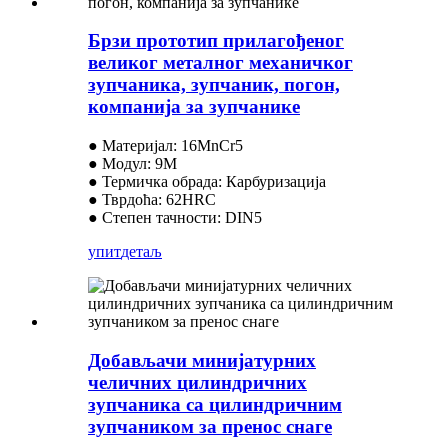
Брзи прототип прилагођеног
великог металног механичког
зупчаника, зупчаник, погон,
компанија за зупчанике
● Материјал: 16MnCr5
● Модул: 9M
● Термичка обрада: Карбуризација
● Тврдоћа: 62HRC
● Степен тачности: DIN5
упит
детаљ
Добављачи минијатурних
челичних цилиндричних
зупчаника са цилиндричним
зупчаником за пренос снаге