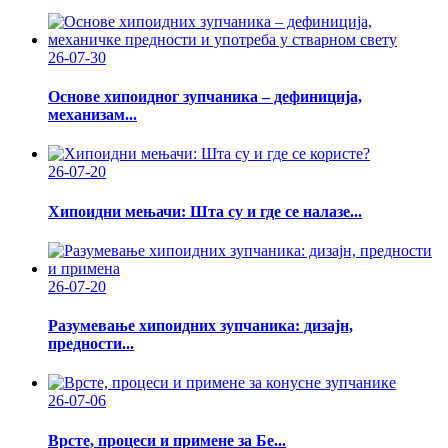
26-07-30
Основе хипоидног зупчаника – дефиниција,
механизам...
26-07-20
Хипоидни мењачи: Шта су и где се налазе...
26-07-20
Разумевање хипоидних зупчаника: дизајн,
предности...
26-07-06
Врсте, процеси и примене за Бе...