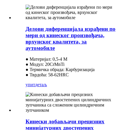
Делови диференцијала израђени по
мери од кинеског произвођача,
врхунског квалитета, за
аутомобиле
● Материјал: 0,5-4 M
● Модул: 20CrMnTi
● Термичка обрада: Карбуризација
● Тврдоћа: 58-62HRC
упит
детаљ
Кинески добављачи прецизних
минијатурних двостепених