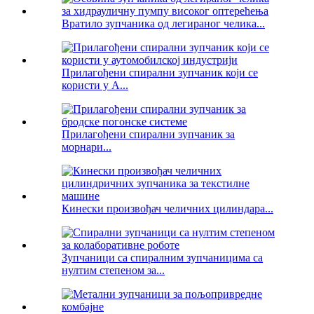
Вратило зупчаника од легираног челика...
Прилагођени спирални зупчаник који се
користи у А...
Прилагођени спирални зупчаник за
морнари...
Кинески произвођач челичних цилиндара...
Зупчаници са спиралним зупчаницима са
нултим степеном за...