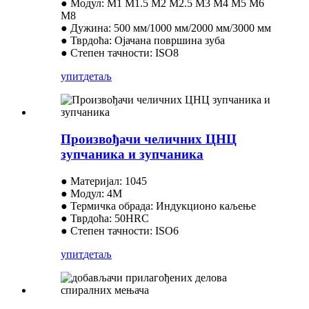
● Модул: М1 М1.5 М2 М2.5 М3 М4 М5 М6
М8
● Дужина: 500 мм/1000 мм/2000 мм/3000 мм
● Тврдоћа: Ојачана површина зуба
● Степен тачности: ISO8
упит
детаљ
Произвођачи челичних ЦНЦ
зупчаника и зупчаника
● Материјал: 1045
● Модул: 4M
● Термичка обрада: Индукционо каљење
● Тврдоћа: 50HRC
● Степен тачности: ISO6
упит
детаљ