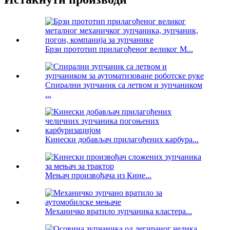
Брзи прототип прилагођеног великог М...
Спирални зупчаник са летвом и зупчаником
...
Кинески добављач прилагођених карбура...
Мењач произвођача из Кине...
Механичко вратило зупчаника кластера...