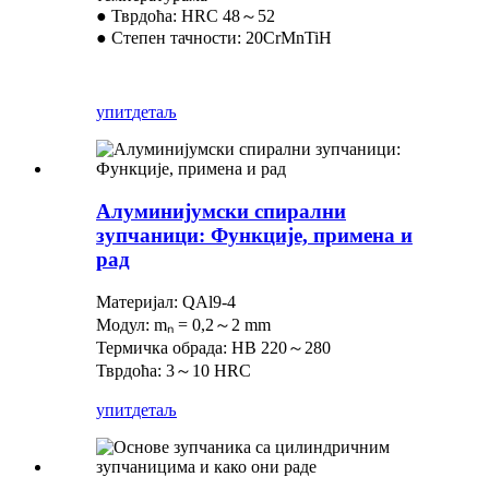
● Тврдоћа: HRC 48～52
● Степен тачности: 20CrMnTiH
упит
детаљ
Алуминијумски спирални
зупчаници: Функције, примена и
рад
Материјал: QAl9-4
Модул: mₙ = 0,2～2 mm
Термичка обрада: HB 220～280
Тврдоћа: 3～10 HRC
упит
детаљ