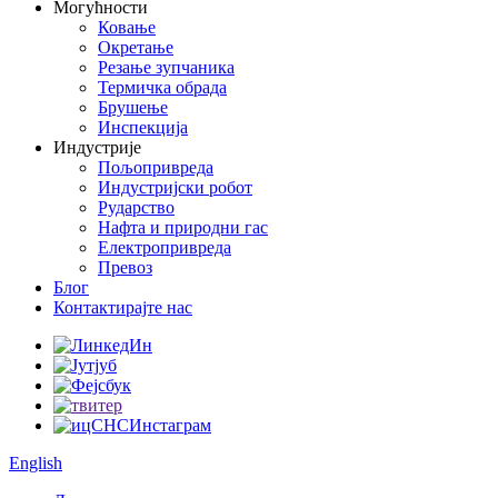
Могућности
Ковање
Окретање
Резање зупчаника
Термичка обрада
Брушење
Инспекција
Индустрије
Пољопривреда
Индустријски робот
Рударство
Нафта и природни гас
Електропривреда
Превоз
Блог
Контактирајте нас
English