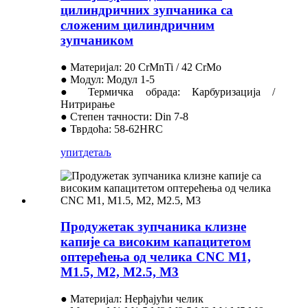
цилиндричних зупчаника са
сложеним цилиндричним
зупчаником
● Материјал: 20 CrMnTi / 42 CrMo
● Модул: Модул 1-5
● Термичка обрада: Карбуризација /
Нитрирање
● Степен тачности: Din 7-8
● Тврдоћа: 58-62HRC
упит
детаљ
Продужетак зупчаника клизне
капије са високим капацитетом
оптерећења од челика CNC M1,
M1.5, M2, M2.5, M3
● Материјал: Нерђајући челик