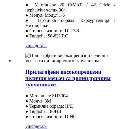
● Материјал: 20 CrMnTi / 42 CrMo /
нерђајући челик 304
● Модул: Модул 1-5
● Термичка обрада: Карбуризација /
Нитрирање
● Степен тачности: Din 7-8
● Тврдоћа: 58-62HRC
упит
детаљ
Прилагођени високопрецизни
челични мењач са цилиндричним
зупчаником
● Материјал: SUS304
● Модул: 3M
● Термичка обрада: Н/Д
● Тврдоћа: 180HB
● Степен тачности: DIN6
упит
детаљ