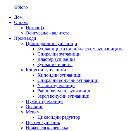
Дом
О нама
Историја
Осигурање квалитета
Производи
Цилиндрични зупчаници
Зупчаници са цилиндарским зупчаницима
Спирални зупчаници
Кластер зупчаника
Зупчаник и летва
Конусни зупчаници
Хипоидни зупчаници
Спирални конусни зупчаници
Угаони зупчаници
Равни конусни зупчаници
Зерол конусни зупчаници
Пужни зупчаници
Осовине
Мењач
Циклоидни редуктор
Прстен зупчаник
Инжењерска решења